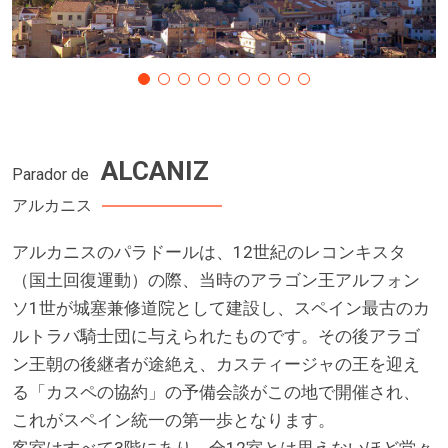
ALCANIZ
Parador de
アルカニス
アルカニスのパラドールは、12世紀のレコンキスタ
（国土回復運動）の際、当時のアラゴン王アルフォン
ソ1世が城塞兼修道院として建設し、スペイン最古のカ
ルトラバ騎士団に与えられたものです。その後アラゴ
ン王朝の後継者が途絶え、カスティージャの王を迎え
る「カスペの協約」の予備会談がこの地で開催され、
これがスペイン統一の第一歩となります。
客室はすべて3階にあり、全12室とは思えないほど堂々