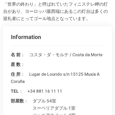
「世界の終わり」と呼ばれていたフィニステレ岬の灯
台があり、ヨーロッパ最西端にあるこの灯台は多くの
巡礼者にとってゴール地点となっています。
Information
名 前
： コスタ・ダ・モルテ / Costa da Morte
星 数
：
住 所
： Lugar de Lourido s/n 15125 Muxía A
Coruña
TEL
： +34 881 16 11 11
部屋数
： ダブル 54室
スーペリアダブル 1室