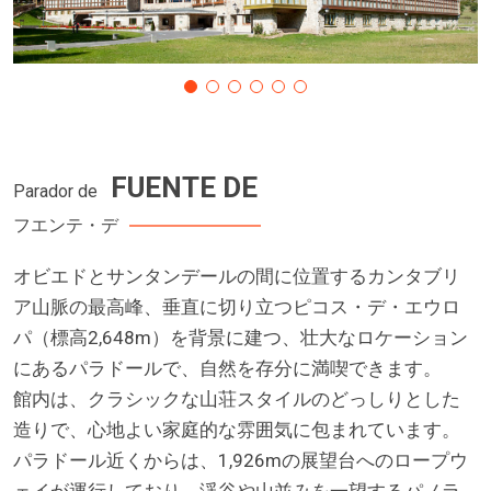
FUENTE DE
Parador de
フエンテ・デ
オビエドとサンタンデールの間に位置するカンタブリ
ア山脈の最高峰、垂直に切り立つピコス・デ・エウロ
パ（標高2,648m）を背景に建つ、壮大なロケーション
にあるパラドールで、自然を存分に満喫できます。
館内は、クラシックな山荘スタイルのどっしりとした
造りで、心地よい家庭的な雰囲気に包まれています。
パラドール近くからは、1,926mの展望台へのロープウ
ェイが運行しており、渓谷や山並みを一望するパノラ