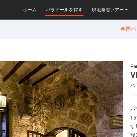
ホーム
パラドールを探す
現地発着ツアー
全国パ
Pa
V
ハ
パ
1
す
観