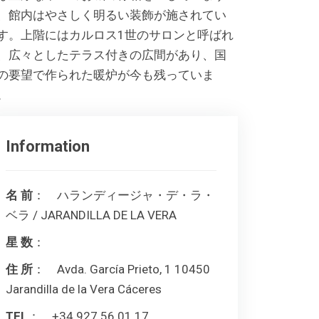
、館内はやさしく明るい装飾が施されてい
す。上階にはカルロス1世のサロンと呼ばれ
、広々としたテラス付きの広間があり、国
の要望で作られた暖炉が今も残っていま
。
Information
名 前
： ハランディージャ・デ・ラ・
ベラ / JARANDILLA DE LA VERA
星 数
：
住 所
： Avda. García Prieto, 1 10450
Jarandilla de la Vera Cáceres
TEL
： +34 927 56 01 17