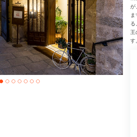
が
ま
る
王
す