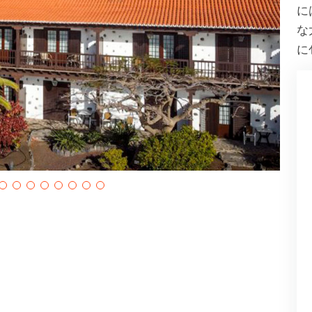
に
な
に