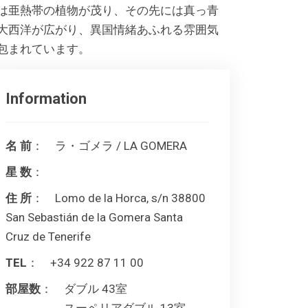
は亜熱帯の植物が茂り、その先には真っ青
大西洋が広がり、異国情緒あふれる雰囲気
包まれています。
Information
名 前
： ラ・ゴメラ / LA GOMERA
星 数
：
住 所
： Lomo de la Horca, s/n 38800
San Sebastián de la Gomera Santa
Cruz de Tenerife
TEL
： +34 922 87 11 00
部屋数
： ダブル 43室