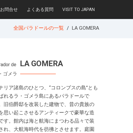
お問合せ
よくある質問
VISIT TO JAPAN
全国パラドールの一覧
LA GOMERA
LA GOMERA
rador de
・ゴメラ
ナリア諸島のひとつ、“コロンブスの島”とも
ばれるラ・ゴメラ島にあるパラドールで
。旧伯爵邸を改装した建物で、昔の貴族の
を思い起こさせるアンティークで豪華な造
です。館内は海と航海にまつわる品々で装
され、大航海時代を彷彿とさせます。庭園