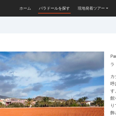
ホーム
パラドールを探す
現地発着ツアー
Pa
ラ
カ
呼
す
館
り
飾