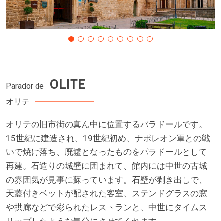
OLITE
Parador de
オリテ
オリテの旧市街の真ん中に位置するパラドールです。
15世紀に建造され、19世紀初め、ナポレオン軍との戦
いで焼け落ち、廃墟となったものをパラドールとして
再建。石造りの城壁に囲まれて、館内には中世の古城
の雰囲気が見事に蘇っています。石壁が剥き出しで、
天蓋付きベットが配された客室、ステンドグラスの窓
や拱廊などで彩られたレストランと、中世にタイムス
リップしたような気分にさせてくれます。