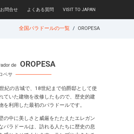
お問合せ
よくある質問
VISIT TO JAPAN
全国パラドールの一覧
OROPESA
OROPESA
rador de
ロペサ
4世紀の古城で、18世紀まで伯爵邸として使
れていた建物を改修したもので、歴史的建
物を利用した最初のパラドールです。
壁の中に美しさと威厳をたたえたエレガン
なパラドールは、訪れる人たちに歴史の息