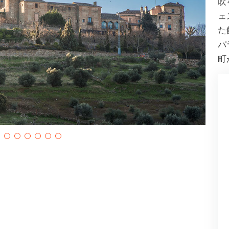
吹
ェ
た
パ
町