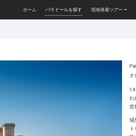
ホーム
パラドールを探す
現地発着ツアー
Pa
オ
1
わ
造
城
ト