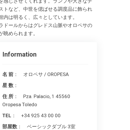
を感じさせてくれます。ランプや大きなチ
ストなど、中世を偲ばせる調度品に飾られ
館内は明るく、広々としています。
ラドールからはグレドス山脈やオロペサの
が眺められます。
Information
名 前
： オロペサ / OROPESA
星 数
：
住 所
： Pza. Palacio, 1 45560
Oropesa Toledo
TEL
： +34 925 43 00 00
部屋数
： ベーシックダブル 3室